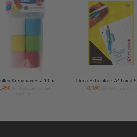
ollen Krepppapier, à 10 m
Idena Schulblock A4 liniert 5
1,45
€
0,96
€
inkl. MwSt., zzgl. Versand
inkl. MwSt., zzgl. Versa
0,02
€
/
m