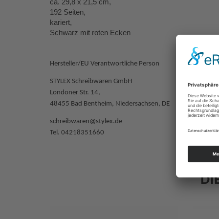
ca. 29,8 x 21,5 cm,
192 Seiten,
kariert,
Schwarz mit roten Ecken
Hersteller/EU Verantwortliche Person
STYLEX Schreibwaren GmbH
Londoner Str. 14,
48455 Bad Bentheim, Niedersachsen, DE
schreibwaren@stylex.de
Tel. 04218351660
DI