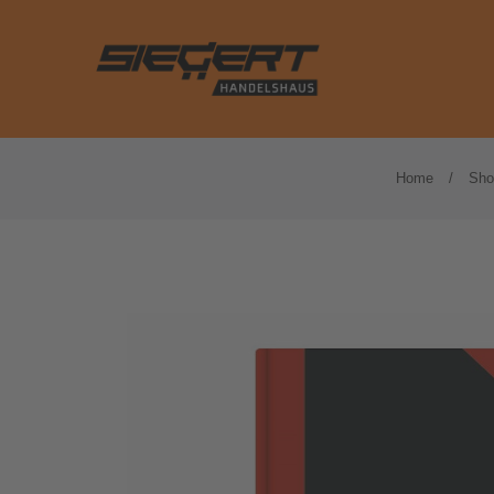
Basteln
Kalender
Home
Sho
Blöcke und Hefte
Kassenrollen
Briefumschläge
Klammern und Na
Drucker- und Kopierpapier
Klarsichthüllen
Etiketten
Kleber
Farbiges Papier
Kleberollen und Ab
Formularbücher
Locher und Heftg
Haftnotizen
Notizzettel und -
Hefter und Mappen
Ordner