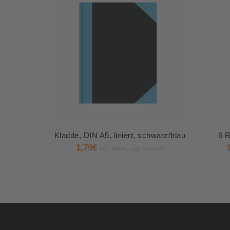
Kladde, DIN A5, liniert, schwarz/blau
6 R
1,79
€
inkl. MwSt., zzgl. Versand