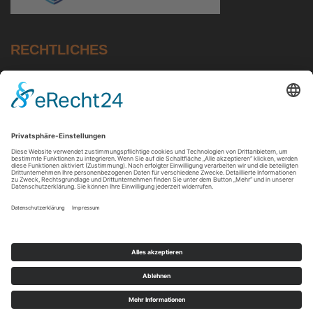
RECHTLICHES
Impressum
Datenschutz
AGB
Zahlung & Versand
Widerruf
Widerrufsbutton - Vertrag direkt widerrufen
Batteriehinweis
Design & Umsetzung: Eßlinger Werbeagentur