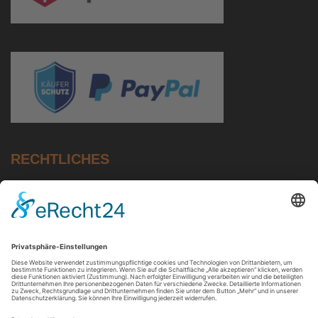
RECHTLICHES
Impressum
Datenschutz
AGB
Zahlung & Versand
Widerruf
Widerrufsbutton - Vertrag direkt widerrufen