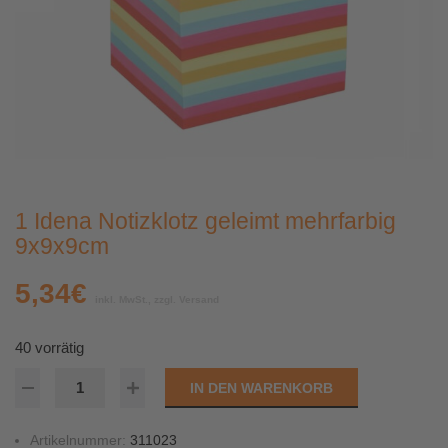
1 Idena Notizklotz geleimt mehrfarbig
9x9x9cm
5,34
€
inkl. MwSt., zzgl. Versand
40 vorrätig
IN DEN WARENKORB
Artikelnummer:
311023