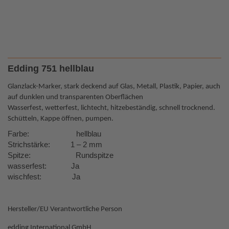
Edding 751 hellblau
Glanzlack-Marker, stark deckend auf Glas, Metall, Plastik, Papier, auch
auf dunklen und transparenten Oberflächen
Wasserfest, wetterfest, lichtecht, hitzebeständig, schnell trocknend.
Schütteln, Kappe öffnen, pumpen.
Farbe: hellblau
Strichstärke: 1 – 2 mm
Spitze: Rundspitze
wasserfest: Ja
wischfest: Ja
Hersteller/EU Verantwortliche Person
edding International GmbH