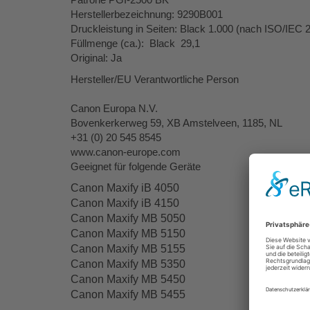
Herstellerbezeichnung: 9290B001
Druckleistung in Seiten: Black 1.000 (nach ISO/IEC 
Füllmenge (ca.): Black 29,1
Original: Ja
Hersteller/EU Verantwortliche Person
Canon Europa N.V.
Bovenkerkerweg 59, XB Amstelveen, 1185, NL
+31 (0) 20 545 8545
www.canon-europe.com
Geeignet für folgende Geräte
Canon Maxify iB 4050
Canon Maxify iB 4150
Canon Maxify MB 5050
Canon Maxify MB 5150
Canon Maxify MB 5155
Canon Maxify MB 5350
Canon Maxify MB 5450
Canon Maxify MB 5455