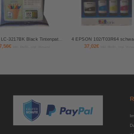
Brother LC-3217BK Black Tintenpatrone
7,56
€
37,02
€
inkl. MwSt., zzgl. Versand
inkl. MwSt., zzgl. Vers
R
I
D