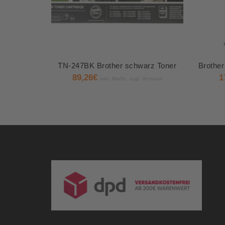
TN-247BK Brother schwarz Toner
89,26
€
1
inkl. MwSt., zzgl. Versand