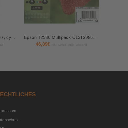
4 EPSON 102/T03R64 schwarz, cyan, magenta, gelb Tintenflaschen
Epson T2986 Multipack C13T29864012
46,09
€
and
inkl. MwSt., zzgl. Versand
ECHTLICHES
mpressum
atenschutz