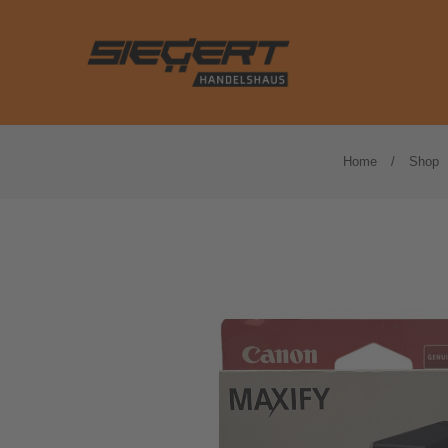
Basteln
Kalender
Home
Shop
Blöcke und Hefte
Kassenrollen
Briefumschläge
Klammern und Na
Drucker- und Kopierpapier
Klarsichthüllen
Etiketten
Kleber
Farbiges Papier
Kleberollen und Ab
Formularbücher
Locher und Heftg
Haftnotizen
Notizzettel und -
Hefter und Mappen
Ordner