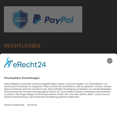
RECHTLICHES
Impressum
Datenschutz
AGB
Zahlung & Versand
Widerruf
Widerrufsbutton - Vertrag direkt widerrufen
Batteriehinweis