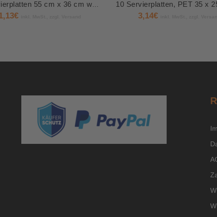
10 Servierplatten 55 cm x 36 cm weiß laminiert
1,13
€
3,14
€
inkl. MwSt., zzgl. Versand
inkl. MwSt., zzgl. Versa
R
I
D
A
Z
Wi
Wi