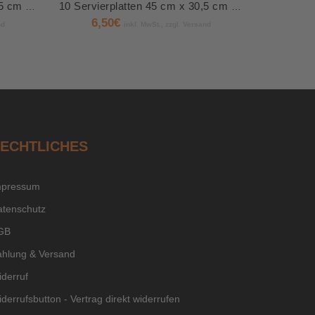
10 Servierplatten, PET 35 x 25 cm schwarz
10 Servierplatten 45 cm x 30,5 cm x 3 cm weiß Einweg
6,50
€
nd
inkl. MwSt., zzgl. Versand
ECHTLICHES
mpressum
atenschutz
GB
ahlung & Versand
derruf
derrufsbutton - Vertrag direkt widerrufen