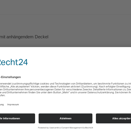
s mit anhängendem Deckel
em Biokunststoff PLA
euchten und fettenden Lebensmitteln
nd Buffets. Durch das großzügige Sichtfenster lassen sich die Inhalt