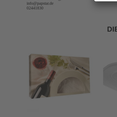
info@papstar.de
02441830
DI