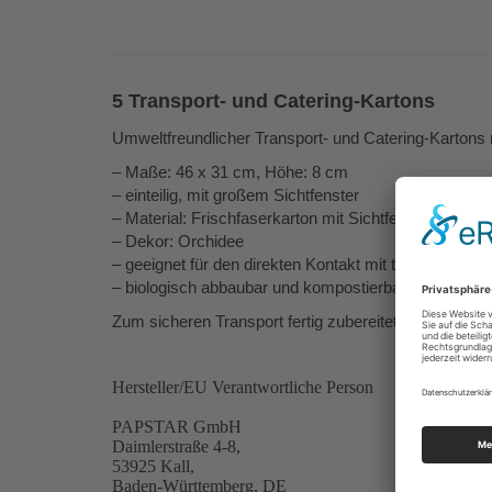
5 Transport- und Catering-Kartons
Umweltfreundlicher Transport- und Catering-Karton
– Maße: 46 x 31 cm, Höhe: 8 cm
– einteilig, mit großem Sichtfenster
– Material: Frischfaserkarton mit Sichtfenster aus d
– Dekor: Orchidee
– geeignet für den direkten Kontakt mit trockenen, f
– biologisch abbaubar und kompostierbar
Zum sicheren Transport fertig zubereiteter Speisen u
Hersteller/EU Verantwortliche Person
PAPSTAR GmbH
Daimlerstraße 4-8,
53925 Kall,
Baden-Württemberg, DE