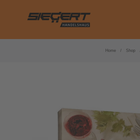
Basteln
Kalender
Home
Shop
Blöcke und Hefte
Kassenrollen
Briefumschläge
Klammern und Na
Drucker- und Kopierpapier
Klarsichthüllen
Etiketten
Kleber
Farbiges Papier
Kleberollen und Ab
Formularbücher
Locher und Heftg
Haftnotizen
Notizzettel und -
Hefter und Mappen
Ordner